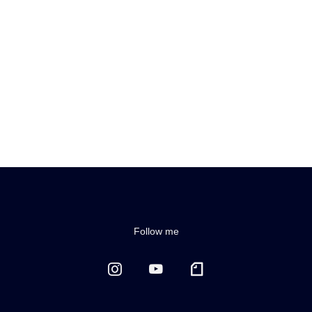
石川芳美が審査員として出演！4/22配信開始！
Maison Landemaine クリスマスイルミネーシ
ョン ２０２１
Follow me