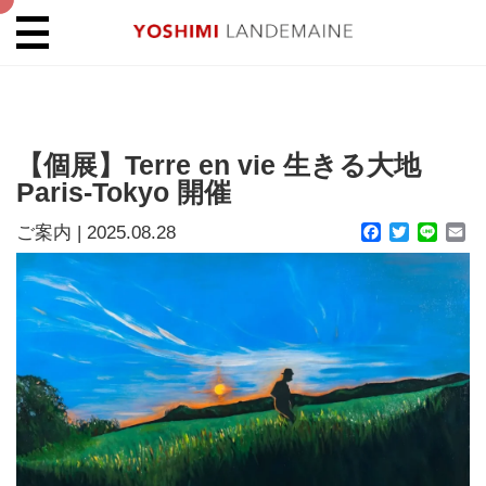
【個展】Terre en vie 生きる大地
Paris-Tokyo 開催
ご案内
|
2025.08.28
Facebook
Twitter
Line
Em