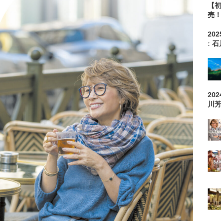
【
売
202
ː 
20
川