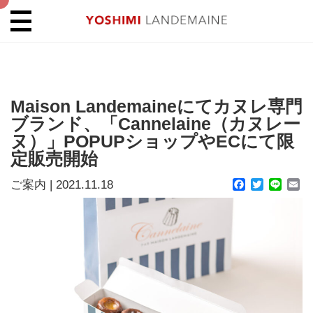
Maison Landemaineにてカヌレ専門
ブランド、「Cannelaine（カヌレー
ヌ）」POPUPショップやECにて限
定販売開始
ご案内
|
2021.11.18
Facebook
Twitter
Line
Em