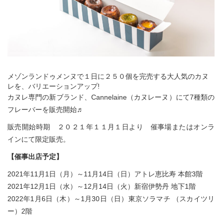
メゾンランドゥメンヌで１⽇に２５０個を完売する⼤⼈気のカヌ
レを、バリエーションアップ!
カヌレ専門の新ブランド、Cannelaine（カヌレーヌ）にて7種類の
フレーバーを販売開始♬
販売開始時期 ２０２１年１１月１日より 催事場またはオンラ
インにて限定販売。
【催事出店予定】
2021年11月1⽇（月）～11月14⽇（⽇）アトレ恵比寿 本館3階
2021年12月1⽇（水）～12月14⽇（火）新宿伊勢丹 地下1階
2022年1月6⽇（木）～1月30⽇（⽇）東京ソラマチ （スカイツリ
ー）2階