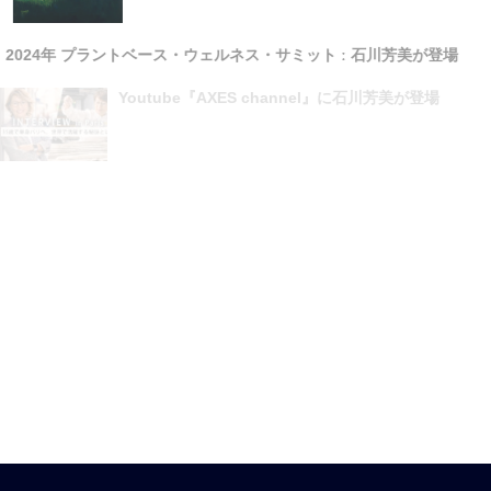
2024年 プラントベース・ウェルネス・サミット ː 石川芳美が登場
Youtube『AXES channel』に石川芳美が登場
Amazon Prime Videoの料理リアリティー番組に
石川芳美が審査員として出演！4/22配信開始！