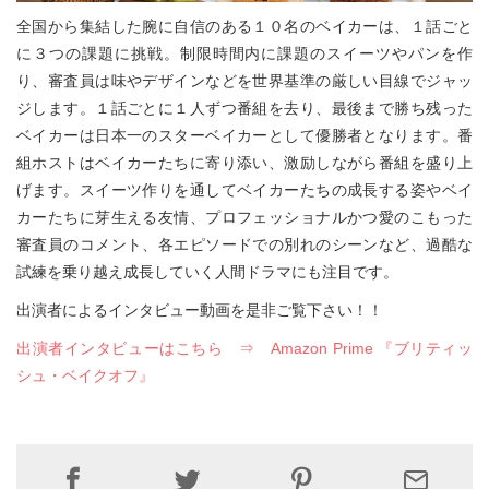
全国から集結した腕に自信のある１０名のベイカーは、１話ごと
に３つの課題に挑戦。制限時間内に課題のスイーツやパンを作
り、審査員は味やデザインなどを世界基準の厳しい目線でジャッ
ジします。１話ごとに１人ずつ番組を去り、最後まで勝ち残った
ベイカーは日本一のスターベイカーとして優勝者となります。番
組ホストはベイカーたちに寄り添い、激励しながら番組を盛り上
げます。スイーツ作りを通してベイカーたちの成長する姿やベイ
カーたちに芽生える友情、プロフェッショナルかつ愛のこもった
審査員のコメント、各エピソードでの別れのシーンなど、過酷な
試練を乗り越え成長していく人間ドラマにも注目です。
出演者によるインタビュー動画を是非ご覧下さい！！
出演者インタビューはこちら ⇒ Amazon Prime 『ブリティッ
シュ・ベイクオフ
』