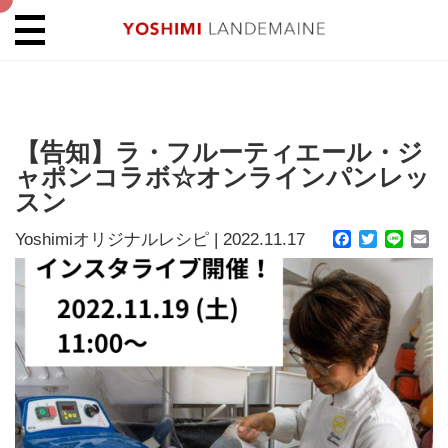
【告知】ラ・フルーティエール・ジ
ャポンコラボ☆オンラインパンレッ
スン
Yoshimiオリジナルレシピ
|
2022.11.17
Facebook
Twitter
Line
Em