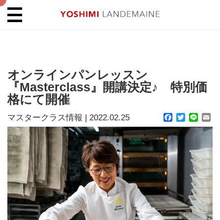
オンラインパンレッスン
『Masterclass』開講決定♪ 特別価
格にて開催
マスタークラス情報
|
2022.02.25
Facebook
Twitter
Line
Em